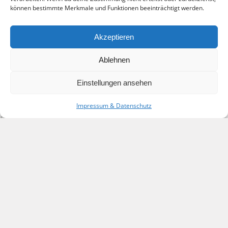
können bestimmte Merkmale und Funktionen beeinträchtigt werden.
Akzeptieren
Kelly Jones
Ablehnen
Einstellungen ansehen
Kelly Jones
Impressum & Datenschutz
Posted by
PCB
on Sep. 16, 2013 in |
No Comments
„Lorem ipsum dolor sit amet, consectetur adipiscing elit.
Etiam vel mi mattis, vulputate nunc nec, sodales nibh. In at
accumsan risus. Nam id volutpat ante. Etiam nulla magna,
gravida eget ultricies sit amet, hendrerit in lorem.“